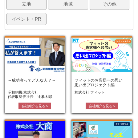
立地
地域
その他
イベント・PR
～成功者ってどんな人？～
フィットのお客様への思い
思い出プロジェクト編
昭和鋼機 株式会社
株式会社 フィット
代表取締役社長 辻孝太郎
会社紹介を見る
>
会社紹介を見る
>