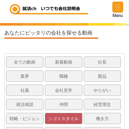
あなたにピッタリの会社を探せる動画
全ての動画
新着動画
社長
業界
職種
製品
社風
会社見学
やりがい
就活相談
仲間
経営理念
戦略・ビジョン
シゴトスタイル
働き方