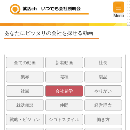
あなたにピッタリの会社を探せる動画
全ての動画
新着動画
社長
業界
職種
製品
社風
会社見学
やりがい
就活相談
仲間
経営理念
戦略・ビジョン
シゴトスタイル
働き方